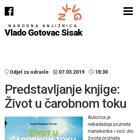
NARODNA KNJIŽNICA
Vlado Gotovac Sisak
Odjel za odrasle
07.03.2019
18:30
Predstavljanje knjige:
Život u čarobnom toku
Autorica je
nekadašnja poznata
manekenka i veći dio
života priznata