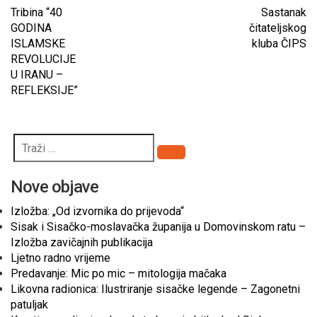
Tribina “40
Sastanak
GODINA
čitateljskog
ISLAMSKE
kluba ČIPS
REVOLUCIJE
U IRANU –
REFLEKSIJE”
Pretraži
Nove objave
Izložba: „Od izvornika do prijevoda“
Sisak i Sisačko-moslavačka županija u Domovinskom ratu –
Izložba zavičajnih publikacija
Ljetno radno vrijeme
Predavanje: Mic po mic – mitologija mačaka
Likovna radionica: Ilustriranje sisačke legende – Zagonetni
patuljak