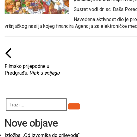
Susret vodi dr. sc. Daša Pore
Navedena aktivnost dio je pr
vršnjačkog nasilja kojeg financira Agencija za elektroničke med
Filmsko prijepodne u
Predgrađu:
Vlak u snijegu
Pretraži
Nove objave
Izložba: „Od izvornika do prijevoda“