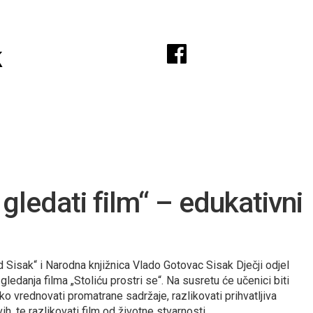
A
k
 gledati film“ – edukativni
d Sisak“ i Narodna knjižnica Vlado Gotovac Sisak Dječji odjel
gledanja filma „Stoliću prostri se“. Na susretu će učenici biti
ko vrednovati promatrane sadržaje, razlikovati prihvatljiva
ih, te razlikovati film od životne stvarnosti.