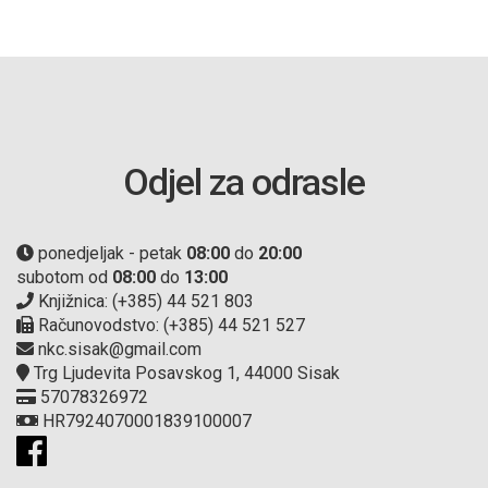
Odjel za odrasle
ponedjeljak - petak
08:00
do
20:00
subotom od
08:00
do
13:00
Knjižnica: (+385) 44 521 803
Računovodstvo: (+385) 44 521 527
nkc.sisak@gmail.com
Trg Ljudevita Posavskog 1, 44000 Sisak
57078326972
HR7924070001839100007