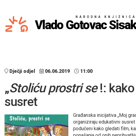
NARODNA KNJIŽNIC
Vlado Gotovac Sisa
Dječji odjel
06.06.2019
11:00
„
Stoliću prostri se
!: kako
susret
Građanska inicijativa „Moj gra
organiziraju edukativni susret 
podučeni kako gledati film, ka
ponašanja od onih neprihvatljiv