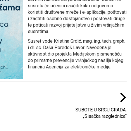
susretu će učenici naučiti kako odgovorno
koristiti društvene mreže i e-aplikacije, poštovati
i zaštititi osobno dostojanstvo i poštovati druge
te poticati razvoj prijateljstva u živim vršnjačkim
susretima.
Susret vode Kristina Grdić, mag. ing. tech. graph.
i dr. sc. Daša Poredoš Lavor. Navedena je
aktivnost dio projekta Medijskom pismenošću
do primarne prevencije vršnjačkog nasilja kojeg
financira Agencija za elektroničke medije.
SUBOTE U SRCU GRADA:
„Sisačka razglednica“