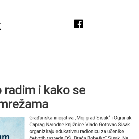
A
k
 radim i kako se
 mrežama
Građanska inicijativa „Moj grad Sisak“ i Ogranak
Caprag Narodne knjižnice Vlado Gotovac Sisak
organiziraju edukativnu radionicu za učenike
četvrtih razreda OŠ „Braća Bobetko“ Sisak. Na