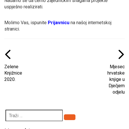
Nadamo se da ćemo zajedničkim snagama projekte
uspješno realizirati.
Molimo Vas, ispunite
Prijavnicu
na našoj internetskoj
stranici.
Zelene
Mjesec
Knjižnice
hrvatske
2020.
knjige u
Dječjem
odjelu
Pretraži