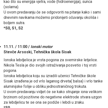
kao što su energija vjetra, vode (hidroenergija), sunca
(solarna).
U ovom predavanju će se odgovoriti na pitanje kako i sami
dnevnim navikama možemo pridonijeti očuvanju okoliša i
boljem sutra.
*S0, S1, S2
11.11. / 11:00 /
Ionski motor
Stevče Arsoski, Tehnička škola Sisak
Ionska lebdjelica je vrsta pogona za svemirske letjelice.
Nikola Tesla je dio svojih istraživanja posvetio i toj vrsti
pogona.
Ionska lebdjelica koju su izradili učenici Tehničke škole
Sisak izrađena je od vrlo laganog drveta( balsa) i vrlo tanke
aluminijske folije u obliku jednostraničnog trokuta.
U ovom predavanju vidjet će se kako strujanje iona velikom
brzinom od pozitivne do negativne elektrode stvara uzgon
za lebdjelicu te se ona se podiže i lebdi u zraku.
*S0