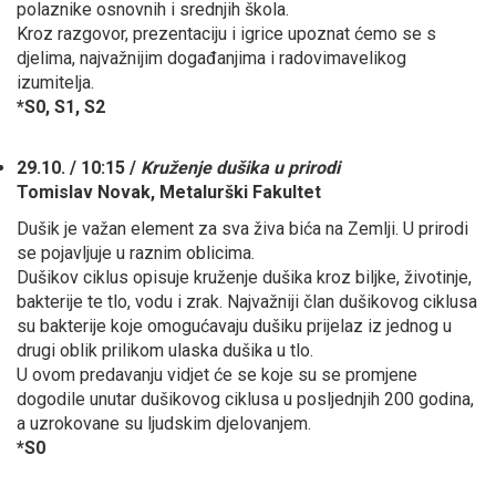
polaznike osnovnih i srednjih škola.
Kroz razgovor, prezentaciju i igrice upoznat ćemo se s
djelima, najvažnijim događanjima i radovimavelikog
izumitelja.
*S0, S1, S2
29.10. / 10:15 /
Kruženje dušika u prirodi
Tomislav Novak, Metalurški Fakultet
Dušik je važan element za sva živa bića na Zemlji. U prirodi
se pojavljuje u raznim oblicima.
Dušikov ciklus opisuje kruženje dušika kroz biljke, životinje,
bakterije te tlo, vodu i zrak. Najvažniji član dušikovog ciklusa
su bakterije koje omogućavaju dušiku prijelaz iz jednog u
drugi oblik prilikom ulaska dušika u tlo.
U ovom predavanju vidjet će se koje su se promjene
dogodile unutar dušikovog ciklusa u posljednjih 200 godina,
a uzrokovane su ljudskim djelovanjem.
*S0