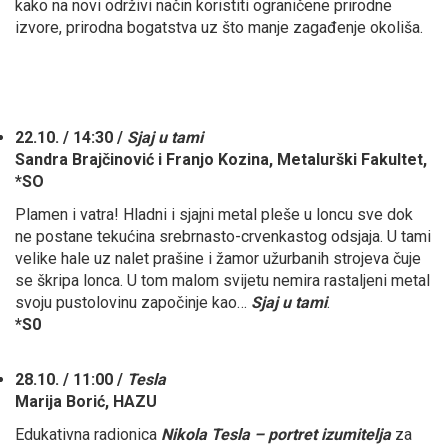
kako na novi održivi način koristiti ograničene prirodne
izvore, prirodna bogatstva uz što manje zagađenje okoliša.
22.10.
/ 14:30 /
Sjaj u tami
Sandra Brajčinović i Franjo Kozina, Metalurški Fakultet,
*SO
Plamen i vatra! Hladni i sjajni metal pleše u loncu sve dok
ne postane tekućina srebrnasto-crvenkastog odsjaja. U tami
velike hale uz nalet prašine i žamor užurbanih strojeva čuje
se škripa lonca. U tom malom svijetu nemira rastaljeni metal
svoju pustolovinu započinje kao…
Sjaj u tami
.
*S0
28.10. / 11:00 /
Tesla
Marija Borić, HAZU
Edukativna radionica
Nikola Tesla – portret izumitelja
za