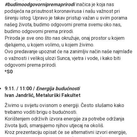
#budimoodgovornipremaprirodi
inačica je koja nas
podsjeća na prisutnost koronavirusa i našu važnost pri
širenju istog. Upravo je takav pristup važan u svim porama
našeg života, budimo odgovorni prema svemu oko nas,
budimo odgovorni prema prirodi.
Priroda je sve ono što nas okružuje, onaj prostor u kojem
djelujemo, u kojem volimo, u kojem živimo.
Ovo predavanje upoznat će na zanimljiv način naše najmlađe
o važnosti i velikoj ulozi Sunca, vjetra i vode, i kako biti
odgovorni prema prirodi.
*S0
9.11. / 11:00 /
Energija budućnosti
Ivan Jandrlić, Metalurški Fakultet
Živimo u svijetu ovisnom o energiji. Često slušamo kako
trebamo voditi brigu o budućnosti.
Korištenjem održivih izvora energije za potrebe održanja
života ljudi, smanjujemo njihov utjecaj na okoliš.
Kroz prezentaciju opisat će se alternativni izvori energije,