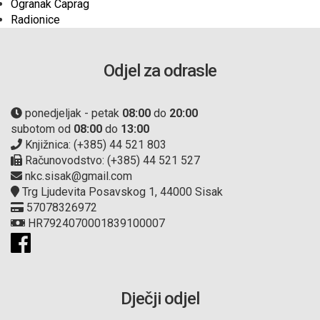
Ogranak Caprag
Radionice
Odjel za odrasle
ponedjeljak - petak
08:00
do
20:00
subotom od
08:00
do
13:00
Knjižnica: (+385) 44 521 803
Računovodstvo: (+385) 44 521 527
nkc.sisak@gmail.com
Trg Ljudevita Posavskog 1, 44000 Sisak
57078326972
HR7924070001839100007
Dječji odjel