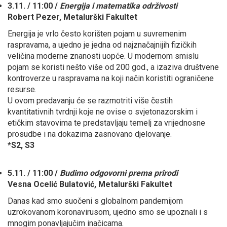
3.11. / 11:00 /
Energija i matematika održivosti
Robert Pezer, Metalurški Fakultet
Energija je vrlo često korišten pojam u suvremenim
raspravama, a ujedno je jedna od najznačajnijih fizičkih
veličina moderne znanosti uopće. U modernom smislu
pojam se koristi nešto više od 200 god., a izaziva društvene
kontroverze u raspravama na koji način koristiti ograničene
resurse.
U ovom predavanju će se razmotriti više čestih
kvantitativnih tvrdnji koje ne ovise o svjetonazorskim i
etičkim stavovima te predstavljaju temelj za vrijednosne
prosudbe i na dokazima zasnovano djelovanje.
*S2, S3
5.11. / 11:00 /
Budimo odgovorni prema prirodi
Vesna Ocelić Bulatović, Metalurški Fakultet
Danas kad smo suočeni s globalnom pandemijom
uzrokovanom koronavirusom, ujedno smo se upoznali i s
mnogim ponavljajučim inačicama.