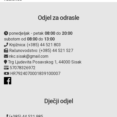
Odjel za odrasle
ponedjeljak - petak
08:00
do
20:00
subotom od
08:00
do
13:00
Knjižnica: (+385) 44 521 803
Računovodstvo: (+385) 44 521 527
nkc.sisak@gmail.com
Trg Ljudevita Posavskog 1, 44000 Sisak
57078326972
HR7924070001839100007
Dječji odjel
(+385) 44 521 985