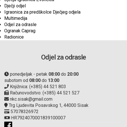
Dječji odjel
Igraonica za predškolce Dječjeg odjela
Multimedija
Odjel za odrasle
Ogranak Caprag
Radionice
Odjel za odrasle
ponedjeljak - petak
08:00
do
20:00
subotom od
08:00
do
13:00
Knjižnica: (+385) 44 521 803
Računovodstvo: (+385) 44 521 527
nkc.sisak@gmail.com
Trg Ljudevita Posavskog 1, 44000 Sisak
57078326972
HR7924070001839100007