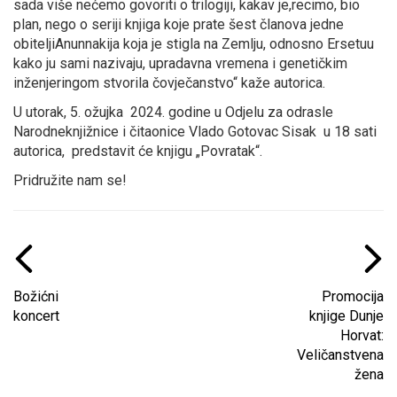
sada više nećemo govoriti o trilogiji, kakav je,recimo, bio
plan, nego o seriji knjiga koje prate šest članova jedne
obiteljiAnunnakija koja je stigla na Zemlju, odnosno Ersetuu
kako ju sami nazivaju, upradavna vremena i genetičkim
inženjeringom stvorila čovječanstvo“ kaže autorica.
U utorak, 5. ožujka 2024. godine u Odjelu za odrasle
Narodneknjižnice i čitaonice Vlado Gotovac Sisak u 18 sati
autorica, predstavit će knjigu „Povratak“.
Pridružite nam se!
Božićni
Promocija
koncert
knjige Dunje
Horvat:
Veličanstvena
žena