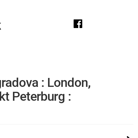
A
k
gradova : London,
t Peterburg :