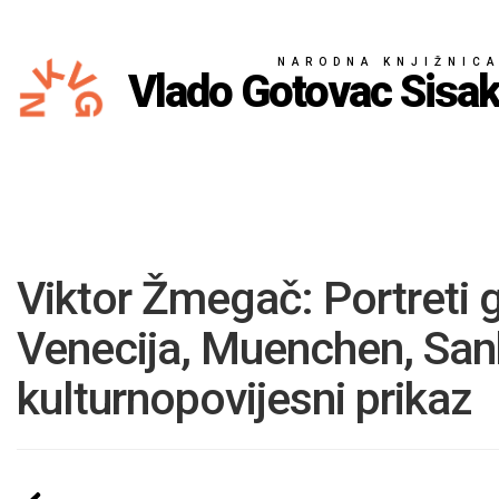
NARODNA KNJIŽNIC
Vlado Gotovac Sisa
Viktor Žmegač: Portreti 
Venecija, Muenchen, Sank
kulturnopovijesni prikaz