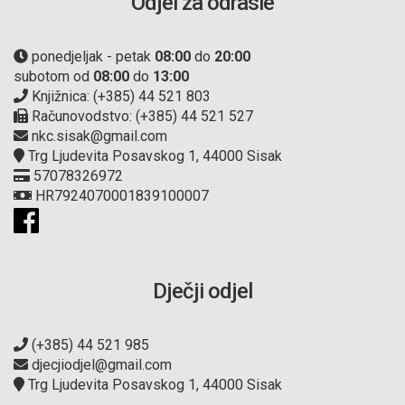
Odjel za odrasle
ponedjeljak - petak
08:00
do
20:00
subotom od
08:00
do
13:00
Knjižnica: (+385) 44 521 803
Računovodstvo: (+385) 44 521 527
nkc.sisak@gmail.com
Trg Ljudevita Posavskog 1, 44000 Sisak
57078326972
HR7924070001839100007
Dječji odjel
(+385) 44 521 985
djecjiodjel@gmail.com
Trg Ljudevita Posavskog 1, 44000 Sisak