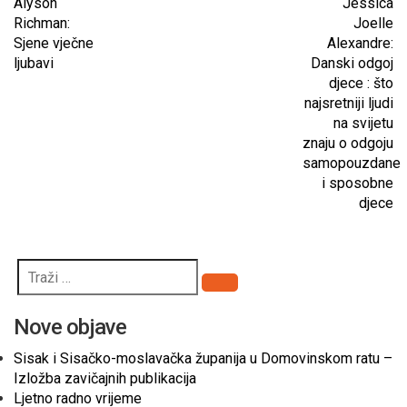
Alyson
Jessica
Richman:
Joelle
Sjene vječne
Alexandre:
ljubavi
Danski odgoj
djece : što
najsretniji ljudi
na svijetu
znaju o odgoju
samopouzdane
i sposobne
djece
Pretraži
Nove objave
Sisak i Sisačko-moslavačka županija u Domovinskom ratu –
Izložba zavičajnih publikacija
Ljetno radno vrijeme