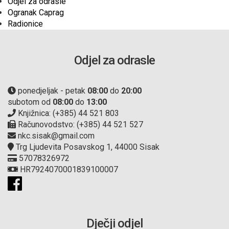
Odjel za odrasle
Ogranak Caprag
Radionice
Odjel za odrasle
ponedjeljak - petak
08:00
do
20:00
subotom od
08:00
do
13:00
Knjižnica: (+385) 44 521 803
Računovodstvo: (+385) 44 521 527
nkc.sisak@gmail.com
Trg Ljudevita Posavskog 1, 44000 Sisak
57078326972
HR7924070001839100007
Dječji odjel