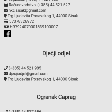
Računovodstvo: (+385) 44 521 527
nkc.sisak@gmail.com
Trg Ljudevita Posavskog 1, 44000 Sisak
57078326972
HR7924070001839100007
Dječji odjel
(+385) 44 521 985
djecjiodjel@gmail.com
Trg Ljudevita Posavskog 1, 44000 Sisak
Ogranak Caprag
(+385) 44 537 686