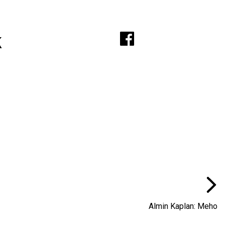
A
k
Almin Kaplan: Meho