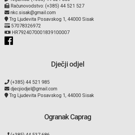
Računovodstvo: (+385) 44 521 527
nkc.sisak@gmail.com
Trg Ljudevita Posavskog 1, 44000 Sisak
57078326972
HR7924070001839100007
Dječji odjel
(+385) 44 521 985
djecjiodjel@gmail.com
Trg Ljudevita Posavskog 1, 44000 Sisak
Ogranak Caprag
(+385) 44 537 686