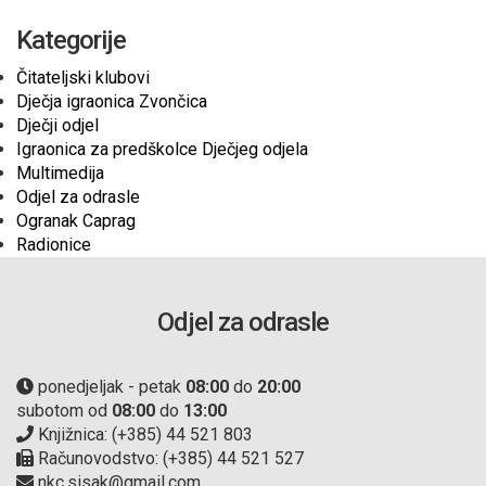
Kategorije
Čitateljski klubovi
Dječja igraonica Zvončica
Dječji odjel
Igraonica za predškolce Dječjeg odjela
Multimedija
Odjel za odrasle
Ogranak Caprag
Radionice
Odjel za odrasle
ponedjeljak - petak
08:00
do
20:00
subotom od
08:00
do
13:00
Knjižnica: (+385) 44 521 803
Računovodstvo: (+385) 44 521 527
nkc.sisak@gmail.com