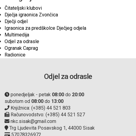
Čitateljski klubovi
Dječja igraonica Zvončica
Dječji odjel
Igraonica za predškolce Dječjeg odjela
Multimedija
Odjel za odrasle
Ogranak Caprag
Radionice
Odjel za odrasle
ponedjeljak - petak
08:00
do
20:00
subotom od
08:00
do
13:00
Knjižnica: (+385) 44 521 803
Računovodstvo: (+385) 44 521 527
nkc.sisak@gmail.com
Trg Ljudevita Posavskog 1, 44000 Sisak
57078326972