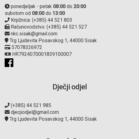
ponedjeljak - petak
08:00
do
20:00
subotom od
08:00
do
13:00
Knjižnica: (+385) 44 521 803
Računovodstvo: (+385) 44 521 527
nkc.sisak@gmail.com
Trg Ljudevita Posavskog 1, 44000 Sisak
57078326972
HR7924070001839100007
Dječji odjel
(+385) 44 521 985
djecjiodjel@gmail.com
Trg Ljudevita Posavskog 1, 44000 Sisak