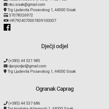
nkc.sisak@gmail.com
Trg Ljudevita Posavskog 1, 44000 Sisak
57078326972
HR7924070001839100007
Dječji odjel
(+385) 44 521 985
djecjiodjel@gmail.com
Trg Ljudevita Posavskog 1, 44000 Sisak
Ogranak Caprag
(+385) 44 537 686
Trg hrvatske državnosti 1, 44000 Sisak