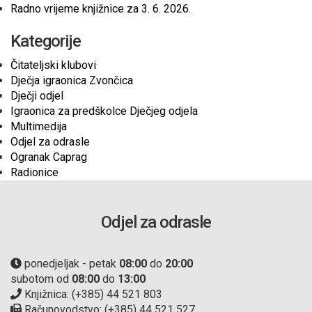
Radno vrijeme knjižnice za 3. 6. 2026.
Kategorije
Čitateljski klubovi
Dječja igraonica Zvončica
Dječji odjel
Igraonica za predškolce Dječjeg odjela
Multimedija
Odjel za odrasle
Ogranak Caprag
Radionice
Odjel za odrasle
ponedjeljak - petak
08:00
do
20:00
subotom od
08:00
do
13:00
Knjižnica: (+385) 44 521 803
Računovodstvo: (+385) 44 521 527