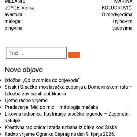
MELANIE
MARINA
JOYCE: Velika
KOLUDROVIĆ:
avantura
O medvjedima
maloga
i njihovim
pingvina
ljudovima
Pretraži
Nove objave
Izložba: „Od izvornika do prijevoda“
Sisak i Sisačko-moslavačka županija u Domovinskom ratu –
Izložba zavičajnih publikacija
Ljetno radno vrijeme
Predavanje: Mic po mic – mitologija mačaka
Likovna radionica: Ilustriranje sisačke legende – Zagonetni
patuljak
Kreativna radionica: Izrada turbana iz bitke kod Siska
Radno vrijeme Ogranka Caprag na dan 9. lipnja 2026.