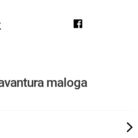
A
k
avantura maloga