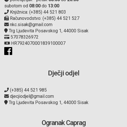
subotom od
08:00
do
13:00
Knjižnica: (+385) 44 521 803
Računovodstvo: (+385) 44 521 527
nkc.sisak@gmail.com
Trg Ljudevita Posavskog 1, 44000 Sisak
57078326972
HR7924070001839100007
Dječji odjel
(+385) 44 521 985
djecjiodjel@gmail.com
Trg Ljudevita Posavskog 1, 44000 Sisak
Ogranak Caprag