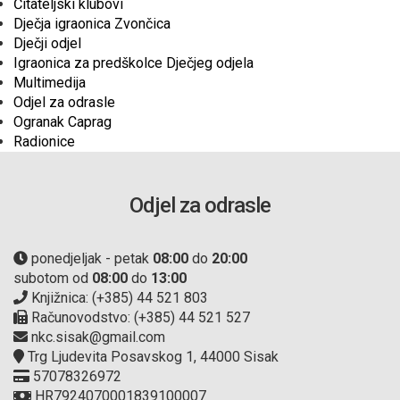
Čitateljski klubovi
Dječja igraonica Zvončica
Dječji odjel
Igraonica za predškolce Dječjeg odjela
Multimedija
Odjel za odrasle
Ogranak Caprag
Radionice
Odjel za odrasle
ponedjeljak - petak
08:00
do
20:00
subotom od
08:00
do
13:00
Knjižnica: (+385) 44 521 803
Računovodstvo: (+385) 44 521 527
nkc.sisak@gmail.com
Trg Ljudevita Posavskog 1, 44000 Sisak
57078326972
HR7924070001839100007