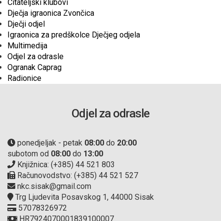
Čitateljski klubovi
Dječja igraonica Zvončica
Dječji odjel
Igraonica za predškolce Dječjeg odjela
Multimedija
Odjel za odrasle
Ogranak Caprag
Radionice
Odjel za odrasle
ponedjeljak - petak
08:00
do
20:00
subotom od
08:00
do
13:00
Knjižnica: (+385) 44 521 803
Računovodstvo: (+385) 44 521 527
nkc.sisak@gmail.com
Trg Ljudevita Posavskog 1, 44000 Sisak
57078326972
HR7924070001839100007