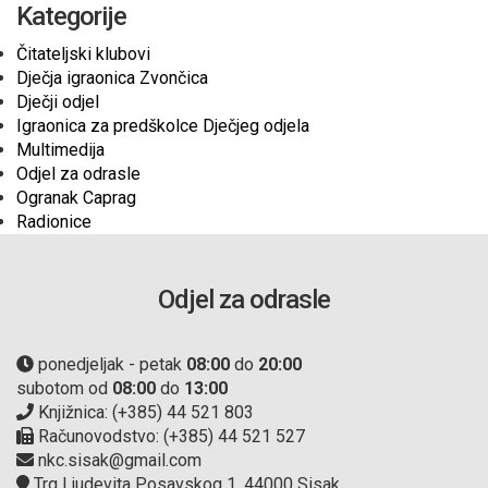
Kategorije
Čitateljski klubovi
Dječja igraonica Zvončica
Dječji odjel
Igraonica za predškolce Dječjeg odjela
Multimedija
Odjel za odrasle
Ogranak Caprag
Radionice
Odjel za odrasle
ponedjeljak - petak
08:00
do
20:00
subotom od
08:00
do
13:00
Knjižnica: (+385) 44 521 803
Računovodstvo: (+385) 44 521 527
nkc.sisak@gmail.com
Trg Ljudevita Posavskog 1, 44000 Sisak