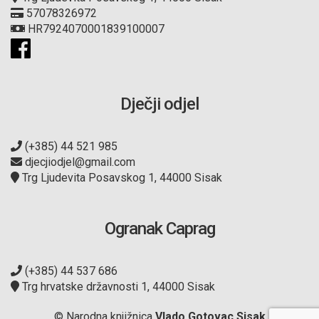
57078326972
HR7924070001839100007
Dječji odjel
(+385) 44 521 985
djecjiodjel@gmail.com
Trg Ljudevita Posavskog 1, 44000 Sisak
Ogranak Caprag
(+385) 44 537 686
Trg hrvatske državnosti 1, 44000 Sisak
© Narodna knjižnica
Vlado Gotovac Sisak