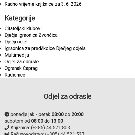
Radno vrijeme knjižnice za 3. 6. 2026.
Kategorije
Čitateljski klubovi
Dječja igraonica Zvončica
Dječji odjel
Igraonica za predškolce Dječjeg odjela
Multimedija
Odjel za odrasle
Ogranak Caprag
Radionice
Odjel za odrasle
ponedjeljak - petak
08:00
do
20:00
subotom od
08:00
do
13:00
Knjižnica: (+385) 44 521 803
Računovodstvo: (+385) 44 521 527