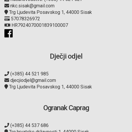
nkc.sisak@gmail.com
Trg Ljudevita Posavskog 1, 44000 Sisak
57078326972
HR7924070001839100007
Dječji odjel
(+385) 44 521 985
djecjiodjel@gmail.com
Trg Ljudevita Posavskog 1, 44000 Sisak
Ogranak Caprag
(+385) 44 537 686
Trg hrvatske državnosti 1, 44000 Sisak