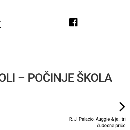
A
k
KOLI – POČINJE ŠKOLA
R. J. Palacio: Auggie & ja : tri
čudesne priče