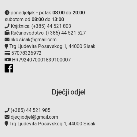
ponedjeljak - petak
08:00
do
20:00
subotom od
08:00
do
13:00
Knjižnica: (+385) 44 521 803
Računovodstvo: (+385) 44 521 527
nkc.sisak@gmail.com
Trg Ljudevita Posavskog 1, 44000 Sisak
57078326972
HR7924070001839100007
Dječji odjel
(+385) 44 521 985
djecjiodjel@gmail.com
Trg Ljudevita Posavskog 1, 44000 Sisak