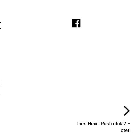
A
k
m
Ines Hrain: Pusti otok 2 –
oteti