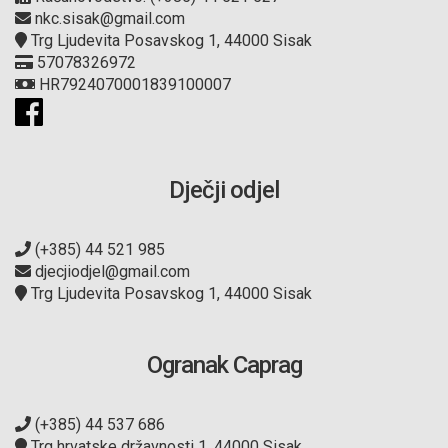
nkc.sisak@gmail.com
Trg Ljudevita Posavskog 1, 44000 Sisak
57078326972
HR7924070001839100007
Dječji odjel
(+385) 44 521 985
djecjiodjel@gmail.com
Trg Ljudevita Posavskog 1, 44000 Sisak
Ogranak Caprag
(+385) 44 537 686
Trg hrvatske državnosti 1, 44000 Sisak