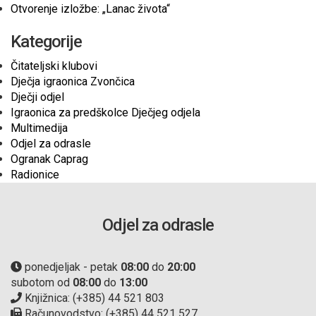
Otvorenje izložbe: „Lanac života“
Kategorije
Čitateljski klubovi
Dječja igraonica Zvončica
Dječji odjel
Igraonica za predškolce Dječjeg odjela
Multimedija
Odjel za odrasle
Ogranak Caprag
Radionice
Odjel za odrasle
ponedjeljak - petak
08:00
do
20:00
subotom od
08:00
do
13:00
Knjižnica: (+385) 44 521 803
Računovodstvo: (+385) 44 521 527