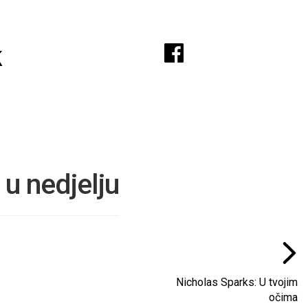
A
k
u nedjelju
Nicholas Sparks: U tvojim
očima