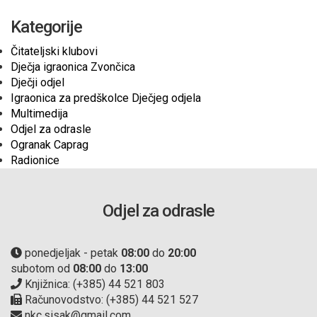
Kategorije
Čitateljski klubovi
Dječja igraonica Zvončica
Dječji odjel
Igraonica za predškolce Dječjeg odjela
Multimedija
Odjel za odrasle
Ogranak Caprag
Radionice
Odjel za odrasle
ponedjeljak - petak
08:00
do
20:00
subotom od
08:00
do
13:00
Knjižnica: (+385) 44 521 803
Računovodstvo: (+385) 44 521 527
nkc.sisak@gmail.com