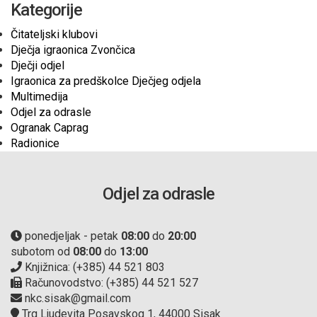
Kategorije
Čitateljski klubovi
Dječja igraonica Zvončica
Dječji odjel
Igraonica za predškolce Dječjeg odjela
Multimedija
Odjel za odrasle
Ogranak Caprag
Radionice
Odjel za odrasle
ponedjeljak - petak
08:00
do
20:00
subotom od
08:00
do
13:00
Knjižnica: (+385) 44 521 803
Računovodstvo: (+385) 44 521 527
nkc.sisak@gmail.com
Trg Ljudevita Posavskog 1, 44000 Sisak