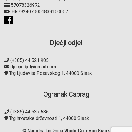
57078326972
HR7924070001839100007
Dječji odjel
(+385) 44 521 985
djecjiodjel@gmail.com
Trg Ljudevita Posavskog 1, 44000 Sisak
Ogranak Caprag
(+385) 44 537 686
Trg hrvatske državnosti 1, 44000 Sisak
© Narodna knjižnica
Vlado Gotovac Sisak