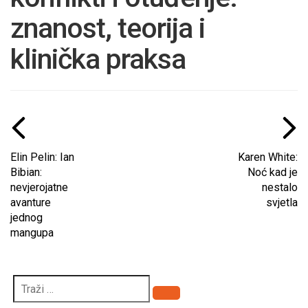
znanost, teorija i
klinička praksa
Elin Pelin: Ian
Karen White:
Bibian:
Noć kad je
nevjerojatne
nestalo
avanture
svjetla
jednog
mangupa
Pretraži