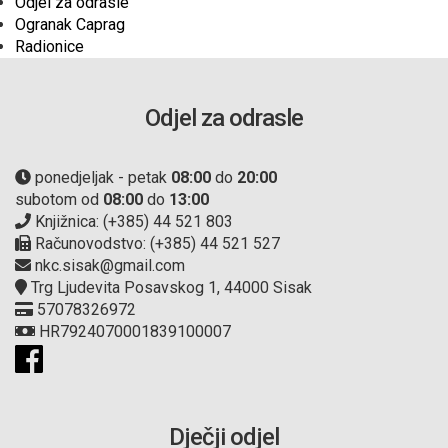
Odjel za odrasle
Ogranak Caprag
Radionice
Odjel za odrasle
ponedjeljak - petak
08:00
do
20:00
subotom od
08:00
do
13:00
Knjižnica: (+385) 44 521 803
Računovodstvo: (+385) 44 521 527
nkc.sisak@gmail.com
Trg Ljudevita Posavskog 1, 44000 Sisak
57078326972
HR7924070001839100007
Dječji odjel