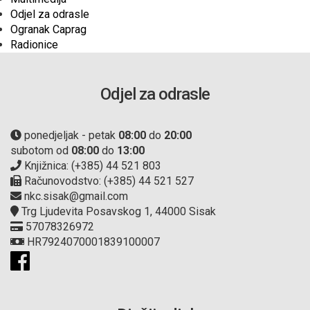
Odjel za odrasle
Ogranak Caprag
Radionice
Odjel za odrasle
ponedjeljak - petak
08:00
do
20:00
subotom od
08:00
do
13:00
Knjižnica: (+385) 44 521 803
Računovodstvo: (+385) 44 521 527
nkc.sisak@gmail.com
Trg Ljudevita Posavskog 1, 44000 Sisak
57078326972
HR7924070001839100007