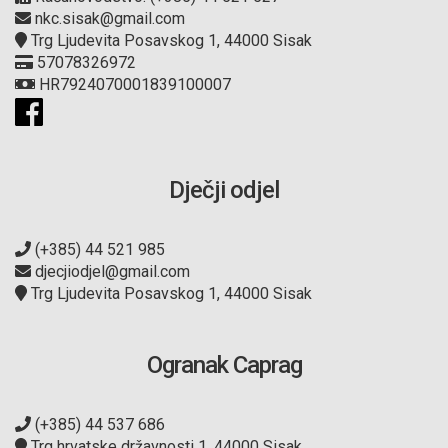
nkc.sisak@gmail.com
Trg Ljudevita Posavskog 1, 44000 Sisak
57078326972
HR7924070001839100007
Dječji odjel
(+385) 44 521 985
djecjiodjel@gmail.com
Trg Ljudevita Posavskog 1, 44000 Sisak
Ogranak Caprag
(+385) 44 537 686
Trg hrvatske državnosti 1, 44000 Sisak