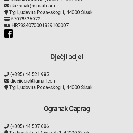
nkc.sisak@gmail.com
Trg Ljudevita Posavskog 1, 44000 Sisak
57078326972
HR7924070001839100007
Dječji odjel
(+385) 44 521 985
djecjiodjel@gmail.com
Trg Ljudevita Posavskog 1, 44000 Sisak
Ogranak Caprag
(+385) 44 537 686
Trg hrvatske državnosti 1, 44000 Sisak