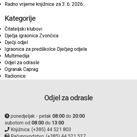
Radno vrijeme knjižnice za 3. 6. 2026.
Kategorije
Čitateljski klubovi
Dječja igraonica Zvončica
Dječji odjel
Igraonica za predškolce Dječjeg odjela
Multimedija
Odjel za odrasle
Ogranak Caprag
Radionice
Odjel za odrasle
ponedjeljak - petak
08:00
do
20:00
subotom od
08:00
do
13:00
Knjižnica: (+385) 44 521 803
Računovodstvo: (+385) 44 521 527