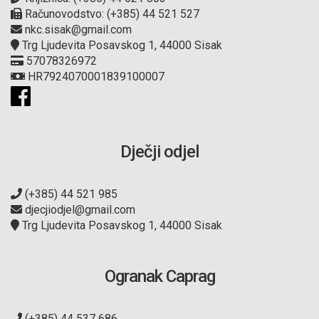
Računovodstvo: (+385) 44 521 527
nkc.sisak@gmail.com
Trg Ljudevita Posavskog 1, 44000 Sisak
57078326972
HR7924070001839100007
Dječji odjel
(+385) 44 521 985
djecjiodjel@gmail.com
Trg Ljudevita Posavskog 1, 44000 Sisak
Ogranak Caprag
(+385) 44 537 686