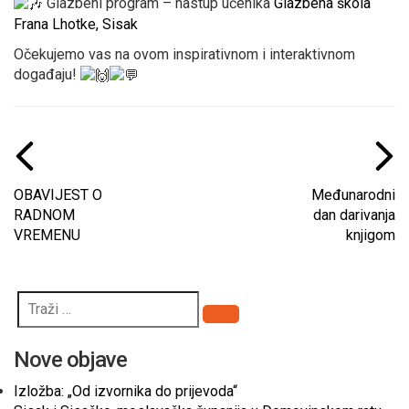
Glazbeni program – nastup učenika
Glazbena škola
Frana Lhotke, Sisak
Očekujemo vas na ovom inspirativnom i interaktivnom
događaju!
OBAVIJEST O
Međunarodni
RADNOM
dan darivanja
VREMENU
knjigom
Pretraži
Nove objave
Izložba: „Od izvornika do prijevoda“