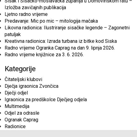
Sisak i Sisačko-moslavačka županija u Domovinskom ratu –
Izložba zavičajnih publikacija
Ljetno radno vrijeme
Predavanje: Mic po mic – mitologija mačaka
Likovna radionica: Ilustriranje sisačke legende – Zagonetni
patuljak
Kreativna radionica: Izrada turbana iz bitke kod Siska
Radno vrijeme Ogranka Caprag na dan 9. lipnja 2026.
Radno vrijeme knjižnice za 3. 6. 2026.
Kategorije
Čitateljski klubovi
Dječja igraonica Zvončica
Dječji odjel
Igraonica za predškolce Dječjeg odjela
Multimedija
Odjel za odrasle
Ogranak Caprag
Radionice