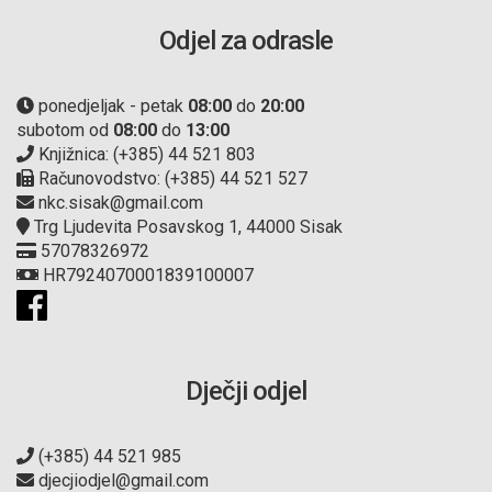
Odjel za odrasle
ponedjeljak - petak
08:00
do
20:00
subotom od
08:00
do
13:00
Knjižnica: (+385) 44 521 803
Računovodstvo: (+385) 44 521 527
nkc.sisak@gmail.com
Trg Ljudevita Posavskog 1, 44000 Sisak
57078326972
HR7924070001839100007
Dječji odjel
(+385) 44 521 985
djecjiodjel@gmail.com