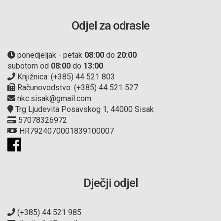
Odjel za odrasle
ponedjeljak - petak
08:00
do
20:00
subotom od
08:00
do
13:00
Knjižnica: (+385) 44 521 803
Računovodstvo: (+385) 44 521 527
nkc.sisak@gmail.com
Trg Ljudevita Posavskog 1, 44000 Sisak
57078326972
HR7924070001839100007
Dječji odjel
(+385) 44 521 985