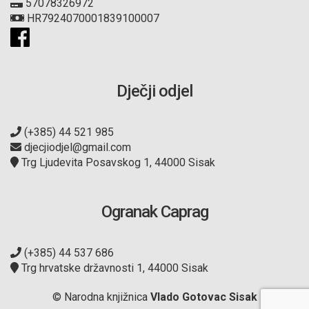
57078326972
HR7924070001839100007
Dječji odjel
(+385) 44 521 985
djecjiodjel@gmail.com
Trg Ljudevita Posavskog 1, 44000 Sisak
Ogranak Caprag
(+385) 44 537 686
Trg hrvatske državnosti 1, 44000 Sisak
© Narodna knjižnica
Vlado Gotovac Sisak