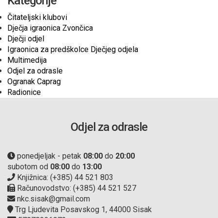
Kategorije
Čitateljski klubovi
Dječja igraonica Zvončica
Dječji odjel
Igraonica za predškolce Dječjeg odjela
Multimedija
Odjel za odrasle
Ogranak Caprag
Radionice
Odjel za odrasle
ponedjeljak - petak
08:00
do
20:00
subotom od
08:00
do
13:00
Knjižnica: (+385) 44 521 803
Računovodstvo: (+385) 44 521 527
nkc.sisak@gmail.com
Trg Ljudevita Posavskog 1, 44000 Sisak