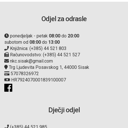
Odjel za odrasle
ponedjeljak - petak
08:00
do
20:00
subotom od
08:00
do
13:00
Knjižnica: (+385) 44 521 803
Računovodstvo: (+385) 44 521 527
nkc.sisak@gmail.com
Trg Ljudevita Posavskog 1, 44000 Sisak
57078326972
HR7924070001839100007
Dječji odjel
(+385) 44 521 985