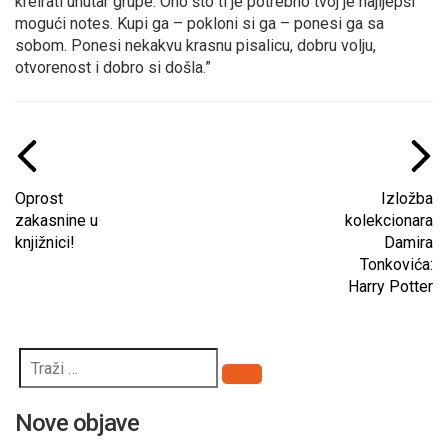
kreirati unutar grupe. Ono što ti je potrebno tvoj je najljepši
mogući notes. Kupi ga – pokloni si ga – ponesi ga sa
sobom. Ponesi nekakvu krasnu pisalicu, dobru volju,
otvorenost i dobro si došla.”
Oprost
Izložba
zakasnine u
kolekcionara
knjižnici!
Damira
Tonkovića:
Harry Potter
Pretraži
Nove objave