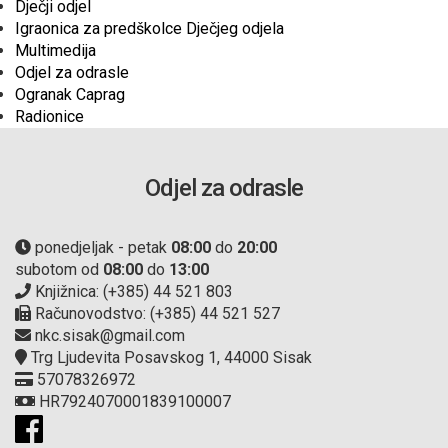
Dječji odjel
Igraonica za predškolce Dječjeg odjela
Multimedija
Odjel za odrasle
Ogranak Caprag
Radionice
Odjel za odrasle
ponedjeljak - petak
08:00
do
20:00
subotom od
08:00
do
13:00
Knjižnica: (+385) 44 521 803
Računovodstvo: (+385) 44 521 527
nkc.sisak@gmail.com
Trg Ljudevita Posavskog 1, 44000 Sisak
57078326972
HR7924070001839100007