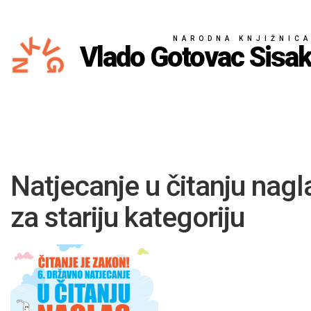
NARODNA KNJIŽNIC
Vlado Gotovac Sisa
Natjecanje u čitanju nagl
za stariju kategoriju