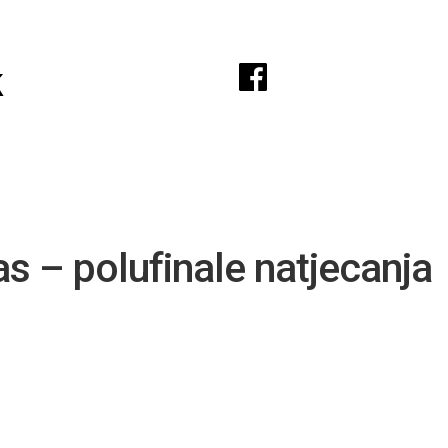
A
k
as – polufinale natjecanja