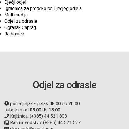
Dječji odjel
Igraonica za predškolce Dječjeg odjela
Multimedija
Odjel za odrasle
Ogranak Caprag
Radionice
Odjel za odrasle
ponedjeljak - petak
08:00
do
20:00
subotom od
08:00
do
13:00
Knjižnica: (+385) 44 521 803
Računovodstvo: (+385) 44 521 527
nkc.sisak@gmail.com