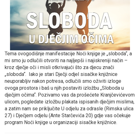
Tema ovogodišnje manifestacije Noći knjige je „sloboda“, a
mi smo ju odlučili otvoriti na najljepši i najiskreniji način –
kroz dječje oči i misli otkrivajući što za djecu znači
„sloboda“. Iako je stari Dječji odjel sisačke knjižnice
neuporabljiv nakon potresa, odlučili smo oživiti izloge
ovoga prostora i baš u njih postaviti izložbu „Sloboda u
dječjim očima“. Pozivamo vas da prošećete Kranjčevićevom
ulicom, pogledate izložbu plakata ispisanih dječjim mislima,
a zatim nam se priključite U odjelu za odrasle (Rimska ulica
27) i Dječjem odjelu (Ante Starčevića 20) gdje vas očekuje
program Noći knjige u organizaciji sisačke knjižnice.