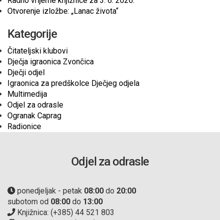
Radno vrijeme knjižnice za 3. 6. 2026.
Otvorenje izložbe: „Lanac života“
Kategorije
Čitateljski klubovi
Dječja igraonica Zvončica
Dječji odjel
Igraonica za predškolce Dječjeg odjela
Multimedija
Odjel za odrasle
Ogranak Caprag
Radionice
Odjel za odrasle
ponedjeljak - petak
08:00
do
20:00
subotom od
08:00
do
13:00
Knjižnica: (+385) 44 521 803