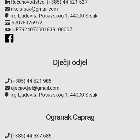
Računovodstvo: (+385) 44 521 527
nkc.sisak@gmail.com
Trg Ljudevita Posavskog 1, 44000 Sisak
57078326972
HR7924070001839100007
Dječji odjel
(+385) 44 521 985
djecjiodjel@gmail.com
Trg Ljudevita Posavskog 1, 44000 Sisak
Ogranak Caprag
(+385) 44 537 686