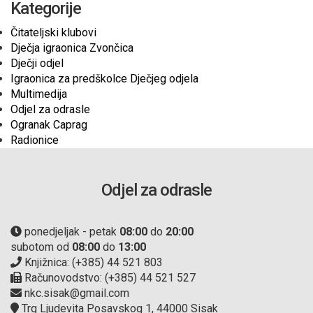
Kategorije
Čitateljski klubovi
Dječja igraonica Zvončica
Dječji odjel
Igraonica za predškolce Dječjeg odjela
Multimedija
Odjel za odrasle
Ogranak Caprag
Radionice
Odjel za odrasle
ponedjeljak - petak
08:00
do
20:00
subotom od
08:00
do
13:00
Knjižnica: (+385) 44 521 803
Računovodstvo: (+385) 44 521 527
nkc.sisak@gmail.com
Trg Ljudevita Posavskog 1, 44000 Sisak