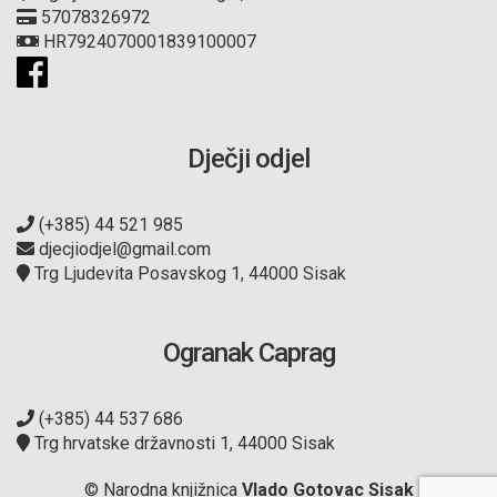
57078326972
HR7924070001839100007
Dječji odjel
(+385) 44 521 985
djecjiodjel@gmail.com
Trg Ljudevita Posavskog 1, 44000 Sisak
Ogranak Caprag
(+385) 44 537 686
Trg hrvatske državnosti 1, 44000 Sisak
© Narodna knjižnica
Vlado Gotovac Sisak