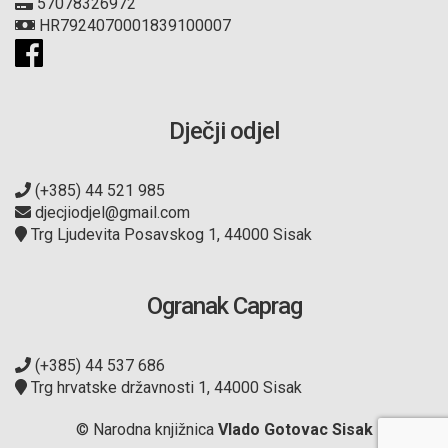
57078326972
HR7924070001839100007
Dječji odjel
(+385) 44 521 985
djecjiodjel@gmail.com
Trg Ljudevita Posavskog 1, 44000 Sisak
Ogranak Caprag
(+385) 44 537 686
Trg hrvatske državnosti 1, 44000 Sisak
© Narodna knjižnica
Vlado Gotovac Sisak