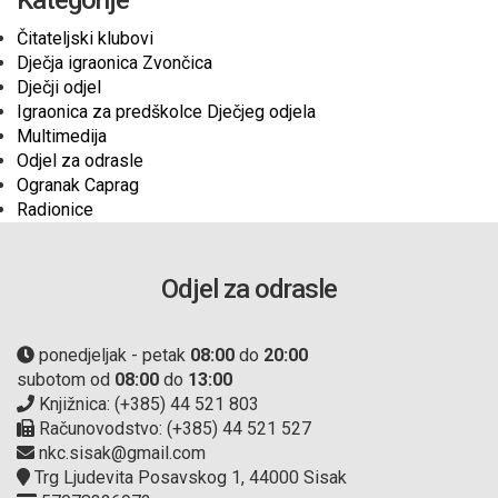
Kategorije
Čitateljski klubovi
Dječja igraonica Zvončica
Dječji odjel
Igraonica za predškolce Dječjeg odjela
Multimedija
Odjel za odrasle
Ogranak Caprag
Radionice
Odjel za odrasle
ponedjeljak - petak
08:00
do
20:00
subotom od
08:00
do
13:00
Knjižnica: (+385) 44 521 803
Računovodstvo: (+385) 44 521 527
nkc.sisak@gmail.com
Trg Ljudevita Posavskog 1, 44000 Sisak