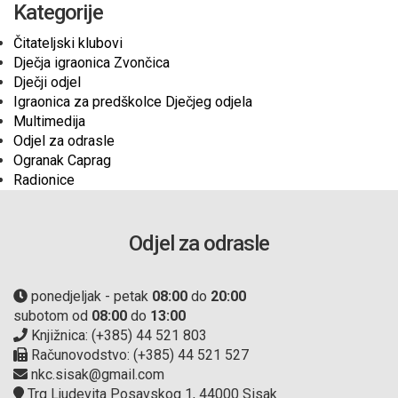
Kategorije
Čitateljski klubovi
Dječja igraonica Zvončica
Dječji odjel
Igraonica za predškolce Dječjeg odjela
Multimedija
Odjel za odrasle
Ogranak Caprag
Radionice
Odjel za odrasle
ponedjeljak - petak
08:00
do
20:00
subotom od
08:00
do
13:00
Knjižnica: (+385) 44 521 803
Računovodstvo: (+385) 44 521 527
nkc.sisak@gmail.com
Trg Ljudevita Posavskog 1, 44000 Sisak