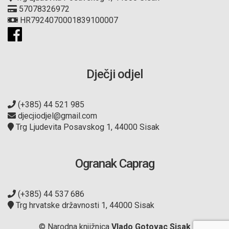
57078326972
HR7924070001839100007
Dječji odjel
(+385) 44 521 985
djecjiodjel@gmail.com
Trg Ljudevita Posavskog 1, 44000 Sisak
Ogranak Caprag
(+385) 44 537 686
Trg hrvatske državnosti 1, 44000 Sisak
© Narodna knjižnica
Vlado Gotovac Sisak