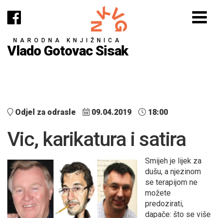
NARODNA KNJIŽNICA
Vlado Gotovac Sisak
Odjel za odrasle
09.04.2019
18:00
Vic, karikatura i satira
Smijeh je lijek za
dušu, a njezinom
se terapijom ne
možete
predozirati,
dapače: što se više