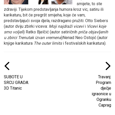
smijete, to ste
zdraviji. Tijekom predstavljanja humora kroz vic, satiru ili
karikaturu, bit će pregršt smijeha, koje će vam,
predstavljajući svoja djela, razdragano pružiti: Otto Siebers
(autor dviju zbirki viceva:
Moji najdraži vicevi
i
Vicevi koje
smo voljeli
) Ratko Bjelčić (autor satiričnih
priča objavljenih
u zbirci Trenutak izvan vremena
)Nenad Neo Ostojić (autor
knjige karikatura
The outer limits
i festivalskih karikatura).
SUBOTE U
Travanj:
SRCU GRADA:
Program
3D Titanic
dječje
igraonice u
Ogranku
Caprag