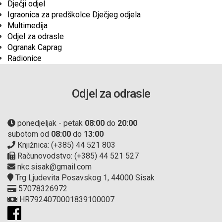
Dječji odjel
Igraonica za predškolce Dječjeg odjela
Multimedija
Odjel za odrasle
Ogranak Caprag
Radionice
Odjel za odrasle
ponedjeljak - petak
08:00
do
20:00
subotom od
08:00
do
13:00
Knjižnica: (+385) 44 521 803
Računovodstvo: (+385) 44 521 527
nkc.sisak@gmail.com
Trg Ljudevita Posavskog 1, 44000 Sisak
57078326972
HR7924070001839100007