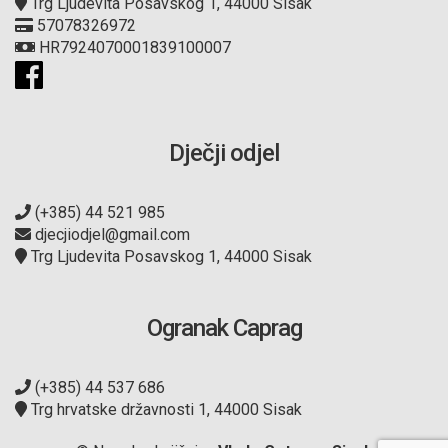
Trg Ljudevita Posavskog 1, 44000 Sisak
57078326972
HR7924070001839100007
Dječji odjel
(+385) 44 521 985
djecjiodjel@gmail.com
Trg Ljudevita Posavskog 1, 44000 Sisak
Ogranak Caprag
(+385) 44 537 686
Trg hrvatske državnosti 1, 44000 Sisak