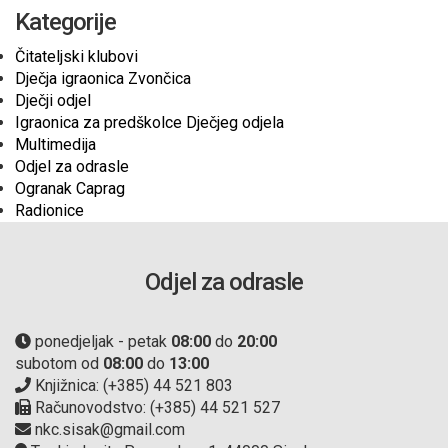
Kategorije
Čitateljski klubovi
Dječja igraonica Zvončica
Dječji odjel
Igraonica za predškolce Dječjeg odjela
Multimedija
Odjel za odrasle
Ogranak Caprag
Radionice
Odjel za odrasle
ponedjeljak - petak
08:00
do
20:00
subotom od
08:00
do
13:00
Knjižnica: (+385) 44 521 803
Računovodstvo: (+385) 44 521 527
nkc.sisak@gmail.com