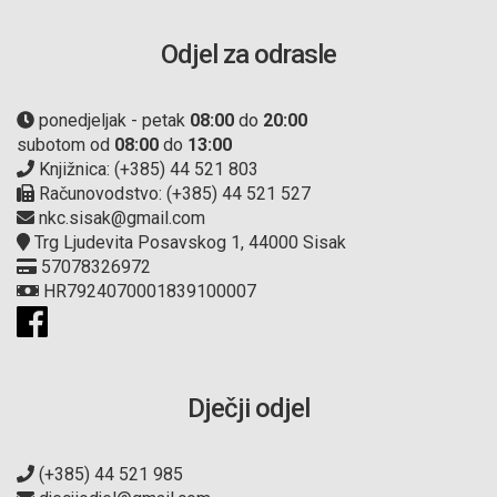
Odjel za odrasle
ponedjeljak - petak
08:00
do
20:00
subotom od
08:00
do
13:00
Knjižnica: (+385) 44 521 803
Računovodstvo: (+385) 44 521 527
nkc.sisak@gmail.com
Trg Ljudevita Posavskog 1, 44000 Sisak
57078326972
HR7924070001839100007
Dječji odjel
(+385) 44 521 985