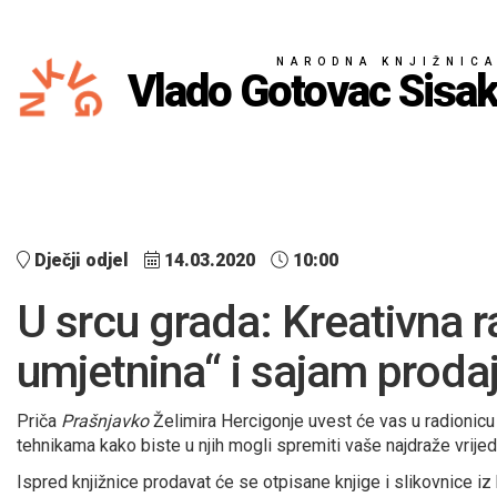
NARODNA KNJIŽNIC
Vlado Gotovac Sisa
Dječji odjel
14.03.2020
10:00
U srcu grada: Kreativna ra
umjetnina“ i sajam prodaj
Priča
Prašnjavko
Želimira Hercigonje uvest će vas u radionicu 
tehnikama kako biste u njih mogli spremiti vaše najdraže vrijed
Ispred knjižnice prodavat će se otpisane knjige i slikovnice iz