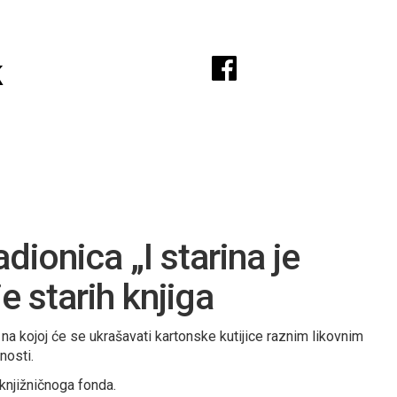
A
k
dionica „I starina je
e starih knjiga
na kojoj će se ukrašavati kartonske kutijice raznim likovnim
nosti.
 knjižničnoga fonda.