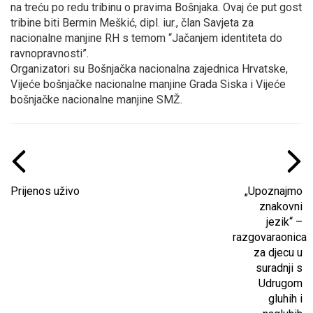
na treću po redu tribinu o pravima Bošnjaka. Ovaj će put gost
tribine biti Bermin Meškić, dipl. iur., član Savjeta za
nacionalne manjine RH s temom “Jačanjem identiteta do
ravnopravnosti”.
Organizatori su Bošnjačka nacionalna zajednica Hrvatske,
Vijeće bošnjačke nacionalne manjine Grada Siska i Vijeće
bošnjačke nacionalne manjine SMŽ.
Prijenos uživo
„Upoznajmo
znakovni
jezik“ –
razgovaraonica
za djecu u
suradnji s
Udrugom
gluhih i