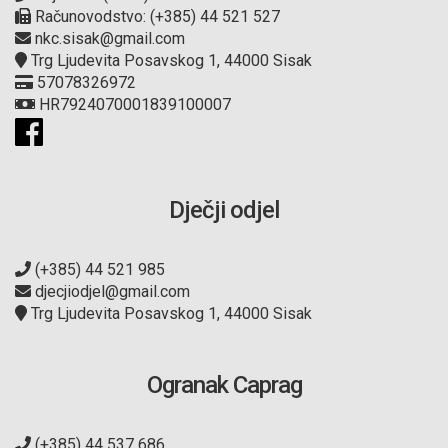
Računovodstvo: (+385) 44 521 527
nkc.sisak@gmail.com
Trg Ljudevita Posavskog 1, 44000 Sisak
57078326972
HR7924070001839100007
Dječji odjel
(+385) 44 521 985
djecjiodjel@gmail.com
Trg Ljudevita Posavskog 1, 44000 Sisak
Ogranak Caprag
(+385) 44 537 686